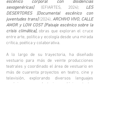
escénico corporal con disidencias
sexogenéricas]
(EFIARTES, 2024);
LES
DESERTORES [Documental escénico con
juventudes trans]
(2024),
ARCHIVO VIVO, CALLE
AMOR y LOW COST [Paisaje escénico sobre la
crisis climática],
obras que exploran el cruce
entre arte, política y ecología desde una mirada
crítica, poética y colaborativa.
A lo largo de su trayectoria, ha diseñado
vestuario para más de veinte producciones
teatrales y coordinado el área de vestuario en
más de cuarenta proyectos en teatro, cine y
televisión, explorando diversos lenguajes
escénicos como adaptaciones clásicas, teatro
infantil, comedia, danza contemporánea y
Artes Vivas.
Fue Coordinadora de Vestuario, Maquillaje y
Peluquería en la Compañía Nacional de Teatro
de México
(2016-2018)
, y diseñadora de
vestuario para la Compañía de Danza
Residente del Teatro Jorge Eliécer Gaitán en
Bogotá
(2014-2016)
. Ha trabajado con