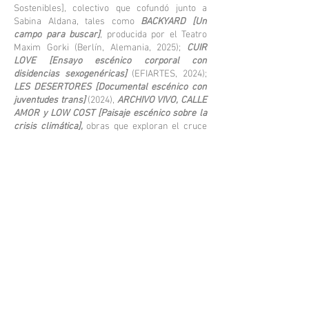
Sostenibles], colectivo que cofundó junto a
Sabina Aldana, tales como
BACKYARD [Un
campo para buscar]
, producida por el Teatro
Maxim Gorki (Berlín, Alemania, 2025);
CUIR
LOVE [Ensayo escénico corporal con
disidencias sexogenéricas]
(EFIARTES, 2024);
LES DESERTORES [Documental escénico con
juventudes trans]
(2024),
ARCHIVO VIVO, CALLE
AMOR y LOW COST [Paisaje escénico sobre la
crisis climática],
obras que exploran el cruce
entre arte, política y ecología desde una mirada
crítica, poética y colaborativa.
Entre sus trabajos más destacados se
encuentran
MARE NOSTRUM —
pieza de teatro
documental sobre el exilio y el desplazamiento
que generó gran impacto en el festival
“Theaterformen” en Hannover (2017)— y
CAMPO,
obra sonora documental sobre
desapariciones forzadas en México, producida
por Deutschlandradio.
CAMPO
recibió
importantes reconocimientos como el premio a
Mejor Documental Radiofónico por la Deutsche